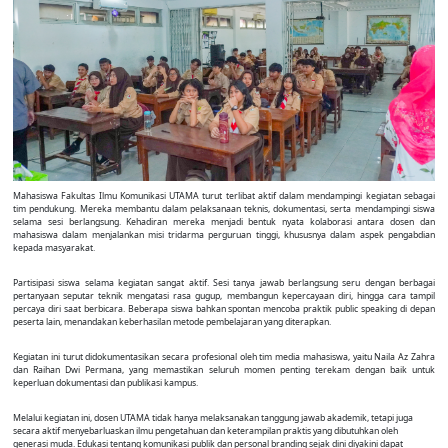
Mahasiswa Fakultas Ilmu Komunikasi UTAMA turut terlibat aktif dalam mendampingi kegiatan sebagai
tim pendukung. Mereka membantu dalam pelaksanaan teknis, dokumentasi, serta mendampingi siswa
selama sesi berlangsung. Kehadiran mereka menjadi bentuk nyata kolaborasi antara dosen dan
mahasiswa dalam menjalankan misi tridarma perguruan tinggi, khususnya dalam aspek pengabdian
kepada masyarakat.
Partisipasi siswa selama kegiatan sangat aktif. Sesi tanya jawab berlangsung seru dengan berbagai
pertanyaan seputar teknik mengatasi rasa gugup, membangun kepercayaan diri, hingga cara tampil
percaya diri saat berbicara. Beberapa siswa bahkan spontan mencoba praktik public speaking di depan
peserta lain, menandakan keberhasilan metode pembelajaran yang diterapkan.
Kegiatan ini turut didokumentasikan secara profesional oleh tim media mahasiswa, yaitu Naila Az Zahra
dan Raihan Dwi Permana, yang memastikan seluruh momen penting terekam dengan baik untuk
keperluan dokumentasi dan publikasi kampus.
Melalui kegiatan ini, dosen UTAMA tidak hanya melaksanakan tanggung jawab akademik, tetapi juga
secara aktif menyebarluaskan ilmu pengetahuan dan keterampilan praktis yang dibutuhkan oleh
generasi muda. Edukasi tentang komunikasi publik dan personal branding sejak dini diyakini dapat