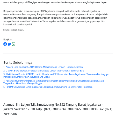
memberi dampak positif bagi perkembangan karakter dan kesiapan siswa menghadapi masa depan.
Respons positif dari siswa dan guru SMP Jagakarsa menjadi indikator nyata bahwa kegiatan ini
memberikan manfaat langsung. Banyak siswa menyatakan ketertarikannya untuk terus belajar lebih
dalam mengenai public speaking. Diharapkan kegiatan serupa dapat terus dilaksanakan secara rutin
sebagai bentuk kontribusi Universitas Tama Jagakarsa dalam membina generasi yang percaya diri,
komunikatif, dan kompetitif.
Penulis : Xeghia Hafidza S.
Bagikan :
Berita Sebelumnya
1. Antara Toga dan Kartu ATM: Dilema Mahasiswa di Tengah Tuntutan Zaman
2. UTAMA Buka Wawasan Global Mahasiswa Lewat International Seminar ESG
3. Wakil Ketua Komisi X DPR RI Hadiri Wisuda ke-XIX Universitas Tama Jagakarsa: Tekankan Pentingnya
Pendidikan Karakter dan Inovasi di Era Global
4. Fakultas Hukum Universitas Tama Jagakarsa Gelar Benchmarking ke Universitas Nasional, Siap
Tingkatkan Akreditasi Menuju Unggul
5. FIKOM Universitas Tama Jagakarsa Lakukan Benchmarking ke Universitas Pancasila
Alamat : Jln. Letjen T.B. Simatupang No.152 Tanjung Barat Jagakarsa -
Jakarta Selatan 12530 Telp : (021) 7890 634, 789 0965, 788 31838 Fax: (021)
789 0966