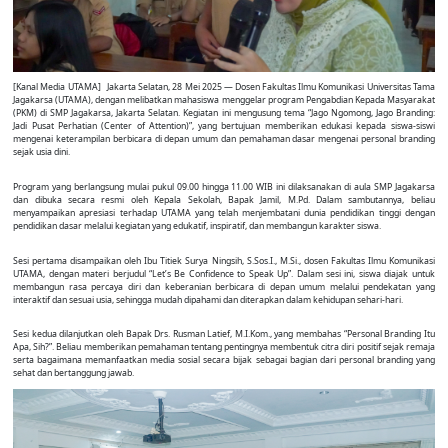
[Kanal Media UTAMA] Jakarta Selatan, 28 Mei 2025 — Dosen Fakultas Ilmu Komunikasi Universitas Tama
Jagakarsa (UTAMA), dengan melibatkan mahasiswa menggelar program Pengabdian Kepada Masyarakat
(PKM) di SMP Jagakarsa, Jakarta Selatan. Kegiatan ini mengusung tema “Jago Ngomong, Jago Branding:
Jadi Pusat Perhatian (Center of Attention)”, yang bertujuan memberikan edukasi kepada siswa-siswi
mengenai keterampilan berbicara di depan umum dan pemahaman dasar mengenai personal branding
sejak usia dini.
Program yang berlangsung mulai pukul 09.00 hingga 11.00 WIB ini dilaksanakan di aula SMP Jagakarsa
dan dibuka secara resmi oleh Kepala Sekolah, Bapak Jamil, M.Pd. Dalam sambutannya, beliau
menyampaikan apresiasi terhadap UTAMA yang telah menjembatani dunia pendidikan tinggi dengan
pendidikan dasar melalui kegiatan yang edukatif, inspiratif, dan membangun karakter siswa.
Sesi pertama disampaikan oleh Ibu Titiek Surya Ningsih, S.Sos.I., M.Si., dosen Fakultas Ilmu Komunikasi
UTAMA, dengan materi berjudul “Let’s Be Confidence to Speak Up”. Dalam sesi ini, siswa diajak untuk
membangun rasa percaya diri dan keberanian berbicara di depan umum melalui pendekatan yang
interaktif dan sesuai usia, sehingga mudah dipahami dan diterapkan dalam kehidupan sehari-hari.
Sesi kedua dilanjutkan oleh Bapak Drs. Rusman Latief, M.I.Kom., yang membahas “Personal Branding Itu
Apa, Sih?”. Beliau memberikan pemahaman tentang pentingnya membentuk citra diri positif sejak remaja
serta bagaimana memanfaatkan media sosial secara bijak sebagai bagian dari personal branding yang
sehat dan bertanggung jawab.